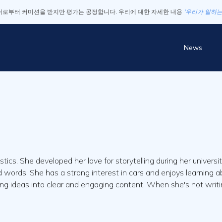
로부터 커미션을 받지만 평가는 공정합니다. 우리에 대한 자세한 내용
'우리가 일하는
News
stics. She developed her love for storytelling during her unive
 words. She has a strong interest in cars and enjoys learning a
ning ideas into clear and engaging content. When she's not writing