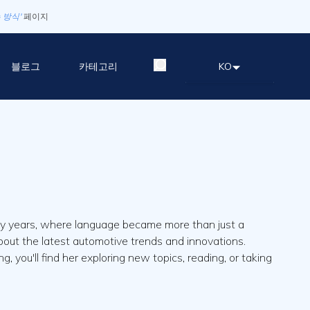
 방식'
페이지
블로그
카테고리
KO
rsity years, where language became more than just a
bout the latest automotive trends and innovations.
, you'll find her exploring new topics, reading, or taking