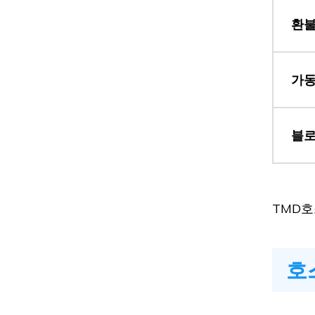
환불
대
가동
대
블로
대
TMD호
호
대