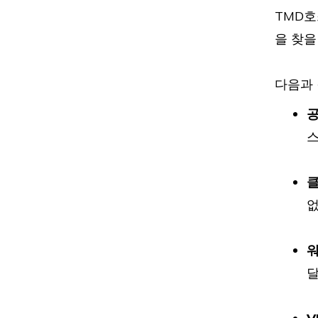
TMD호
대
을 찾을
다음과 
대
공
스
대
없
대
워
달