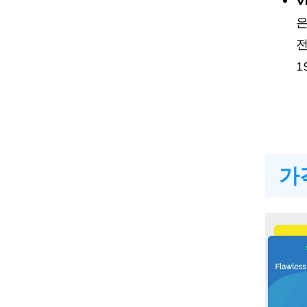
V
대
은
전
1
대
대
가
대
대