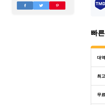
대
대
빠른
대
대
대
최고
무료
대