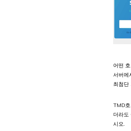
대
대
어떤 호
서버에서
대
최첨단 
TMD호
대
더라도 
시오.