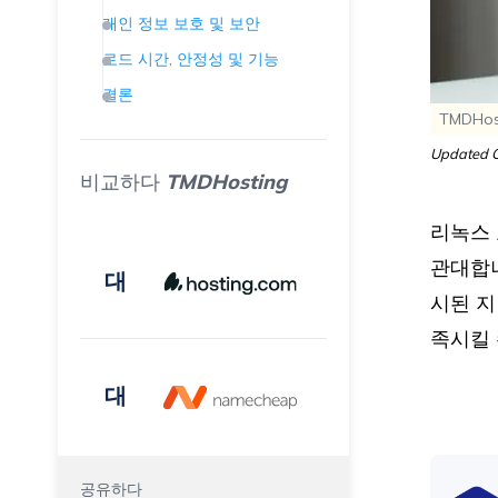
개인 정보 보호 및 보안
로드 시간, 안정성 및 기능
결론
TMDHost
Updated O
비교하다
TMDHosting
리녹스 
관대합니
대
시된 지
족시킬 
대
공유하다