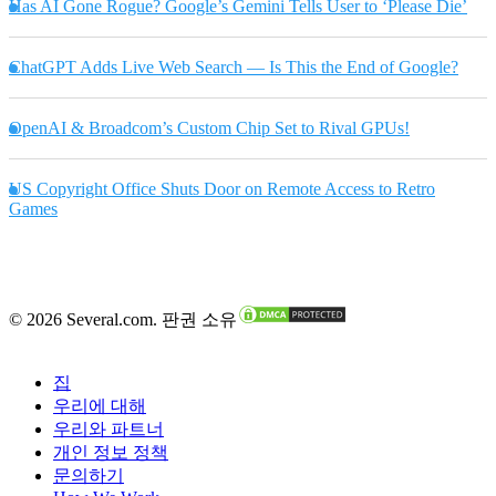
Has AI Gone Rogue? Google’s Gemini Tells User to ‘Please Die’
ChatGPT Adds Live Web Search — Is This the End of Google?
OpenAI & Broadcom’s Custom Chip Set to Rival GPUs!
US Copyright Office Shuts Door on Remote Access to Retro
Games
© 2026 Several.com. 판권 소유
집
우리에 대해
우리와 파트너
개인 정보 정책
문의하기