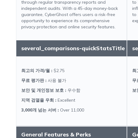
through regular transparency reports and
to
independent audits. With a 45-day money-back
in
guarantee, CyberGhost offers users a risk-free
to
opportunity to experience its comprehensive
ex
privacy protection and online security features.
several_comparisons-quickStatsTitle
s
최고의 가격/월
:
$2.75
최
무료 평가판
:
사용 불가
무
보안 및 개인정보 보호
:
우수함
보
지역 검열을 우회
:
Excellent
3,000개 넘는 서버
:
Over 11,000
General Features & Perks
Ge