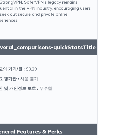
 StrongVPN, SaferVPN's legacy remains
fluential in the VPN industry, encouraging users
 seek out secure and private online
periences.
everal_comparisons-quickStatsTitle
고의 가격/월
:
$3.29
료 평가판
:
사용 불가
안 및 개인정보 보호
:
우수함
neral Features & Perks