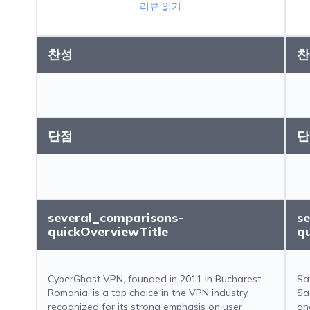
리뷰 읽기
찬성
찬
단점
단
several_comparisons-
s
quickOverviewTitle
q
CyberGhost VPN, founded in 2011 in Bucharest,
Sa
Romania, is a top choice in the VPN industry,
Sa
recognized for its strong emphasis on user
an