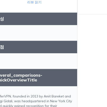
리뷰 읽기
성
점
everal_comparisons-
uickOverviewTitle
ferVPN, founded in 2013 by Amit Bareket and
gi Gidali, was headquartered in New York City
d quickly gained recognition for their