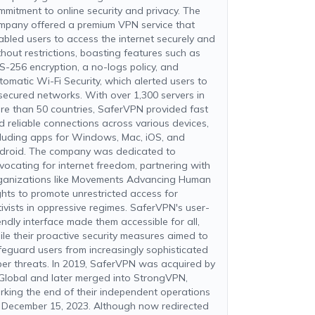
mmitment to online security and privacy. The
mpany offered a premium VPN service that
abled users to access the internet securely and
thout restrictions, boasting features such as
S-256 encryption, a no-logs policy, and
tomatic Wi-Fi Security, which alerted users to
secured networks. With over 1,300 servers in
re than 50 countries, SaferVPN provided fast
d reliable connections across various devices,
cluding apps for Windows, Mac, iOS, and
droid. The company was dedicated to
vocating for internet freedom, partnering with
ganizations like Movements Advancing Human
ghts to promote unrestricted access for
tivists in oppressive regimes. SaferVPN's user-
endly interface made them accessible for all,
ile their proactive security measures aimed to
feguard users from increasingly sophisticated
ber threats. In 2019, SaferVPN was acquired by
 Global and later merged into StrongVPN,
rking the end of their independent operations
 December 15, 2023. Although now redirected