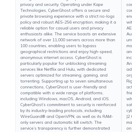
privacy and security. Operating under Kape
co
Technologies, CyberGhost offers a secure and
co
private browsing experience with a strict no-logs
en
policy and robust AES-256 encryption, making it a
wi
reliable option for casual users and privacy
AE
enthusiasts alike. The service boasts an extensive
Au
network of over 11,000 servers across more than
un
100 countries, enabling users to bypass
mo
geographical restrictions and enjoy high-speed,
an
anonymous internet access. CyberGhost is
in
particularly popular for unblocking streaming
An
services like Netflix and Hulu, with dedicated
ad
servers optimized for streaming, gaming, and
or
torrenting. Supporting up to seven simultaneous
Ri
connections, CyberGhost is user-friendly and
ac
compatible with a wide range of platforms,
fri
including Windows, macOS, Android, and iOS.
wh
CyberGhost’s commitment to security is reinforced
sa
by its industry-leading protocols, including
cy
WireGuard® and OpenVPN, as well as its RAM-
J2
only servers and automatic kill switch. The
ma
service’s transparency is further demonstrated
on