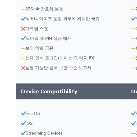
—
256-bit 암호화 볼트
—
5/9/14 아이즈 동맹 외부에 위치한 국가
다크웹 스캔
—
모바일 앱 PIN 잠금 해제
—
—
보안 암호 공유
—
—
생체 인식 로그인(페이스 ID, 터치 ID)
—
실행 가능한 암호 보안 수준 보고서
—
Device Compatibility
De
Fire OS
iOS
Streaming Devices
—