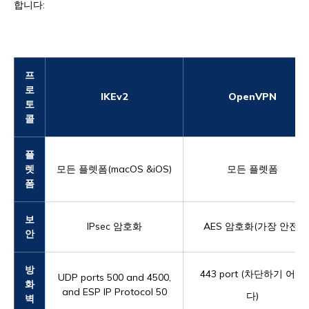
합니다:
프
로
IKEv2
OpenVPN
토
콜
플
렛
모든 플렛폼(macOS &iOS)
모든 플렛폼
폼
보
IPsec 암호화
AES 암호화(가장 안전)
안
방
443 port (차단하기 어렵
UDP ports 500 and 4500,
화
and ESP IP Protocol 50
다)
벽