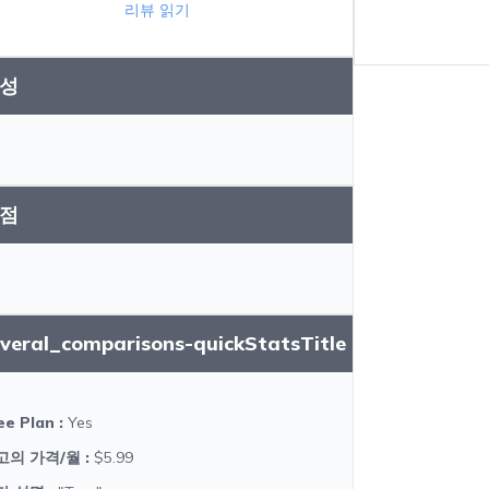
리뷰 읽기
성
점
everal_comparisons-quickStatsTitle
ee Plan
:
Yes
고의 가격/월
:
$5.99