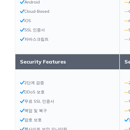
Android
—
Cloud-Based
—
iOS
—
SSL 인증서
—
자바스크립트
—
Security Features
Se
2단계 검증
—
DDoS 보호
—
무료 SSL 인증서
—
백업 및 복구
—
암호 보호
웹사이트 보안 모니터링
—