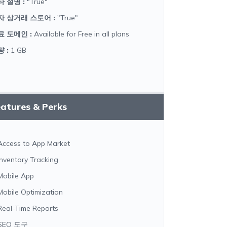
타 설명
:
"True"
자 상거래 스토어
:
"True"
료 도메인
:
Available for Free in all plans
량
:
1 GB
atures & Perks
Access to App Market
Inventory Tracking
Mobile App
Mobile Optimization
Real-Time Reports
SEO 도구