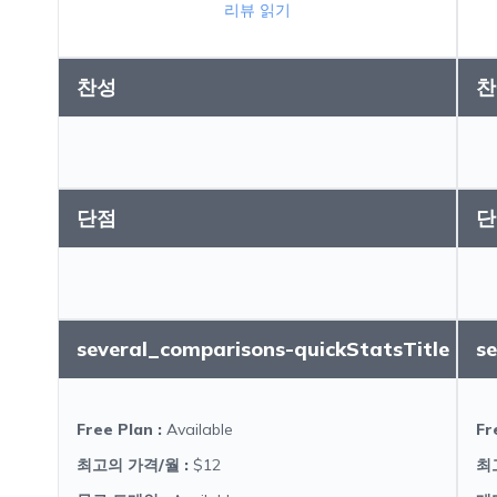
리뷰 읽기
찬성
찬
단점
단
several_comparisons-quickStatsTitle
s
Free Plan
:
Available
Fr
최고의 가격/월
:
$12
최