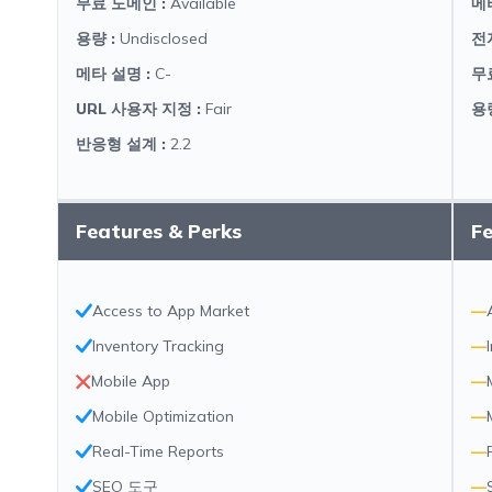
무료 도메인
:
Available
메
용량
:
Undisclosed
전
메타 설명
:
C-
무
URL 사용자 지정
:
Fair
용
반응형 설계
:
2.2
Features & Perks
Fe
Access to App Market
—
Inventory Tracking
—
Mobile App
—
Mobile Optimization
—
Real-Time Reports
—
SEO 도구
—